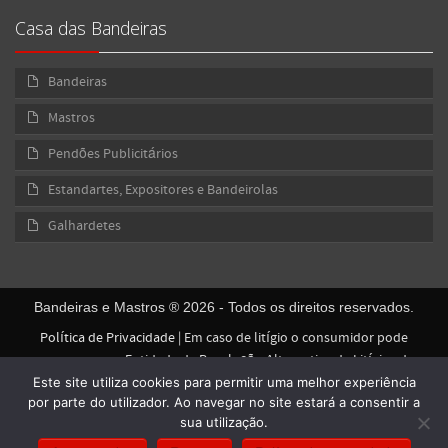
Casa das Bandeiras
Bandeiras
Mastros
Pendões Publicitários
Estandartes, Expositores e Bandeirolas
Galhardetes
Bandeiras e Mastros ® 2026 - Todos os direitos reservados.
Política de Privacidade
| Em caso de litígio o consumidor pode
recorrer a uma Entidade de Resolução Alternativa de Litígios de
Este site utiliza cookies para permitir uma melhor experiência
Consumo. Centro de Arbitragem de Conflitos de Consumo de Lisboa
por parte do utilizador. Ao navegar no site estará a consentir a
www.centroarbitragemlisboa.pt
Mais informações em Portal do
sua utilização.
Consumidor
www.consumidor.pt
|
Livro de Reclamações Eletrónico