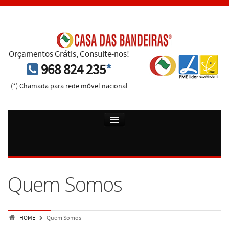
Orçamentos Grátis, Consulte-nos!
968 824 235
*
(*) Chamada para rede móvel nacional
Home
Quem Somos
Quem Somos
Bandeiras
Pendoes Publicitarios
HOME
Quem Somos
Mastros